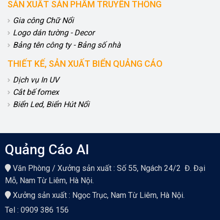
SẢN XUẤT SẢN PHẨM TRUYỀN THÔNG
Gia công Chữ Nổi
Logo dán tường - Decor
Bảng tên công ty - Bảng số nhà
THIẾT KẾ, SẢN XUẤT BIỂN QUẢNG CÁO
Dịch vụ In UV
Cắt bế fomex
Biển Led, Biển Hút Nổi
Quảng Cáo AI
Văn Phòng / Xưởng sản xuất : Số 55, Ngách 24/2 Đ. Đại
Mỗ, Nam Từ Liêm, Hà Nội.
Xưởng sản xuất : Ngọc Trục, Nam Từ Liêm, Hà Nội.
Tel : 0909 386 156