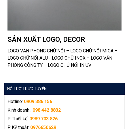
SẢN XUẤT LOGO, DECOR
LOGO VĂN PHÒNG CHỮ NỔI – LOGO CHỮ NỔI MICA –
LOGO CHỮ NỔI ALU - LOGO CHỮ INOX – LOGO VĂN
PHÒNG CÔNG TY – LOGO CHỮ NỔI IN UV
HỖ TRỢ TRỰC TUYẾN
Hotline:
0909 386 156
Kinh doanh
:
098 442 8832
P. Thiết kế:
0989 703 826
P. Kỹ thuật:
0976650629